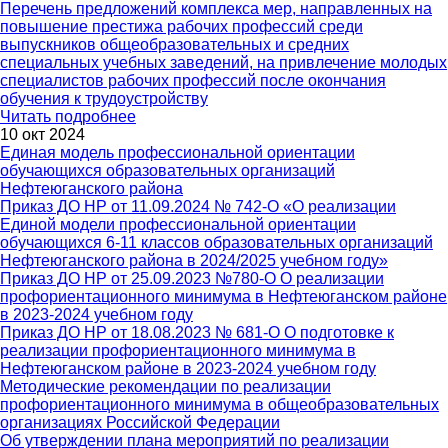
Перечень предложений комплекса мер, направленных на
повышение престижа рабочих профессий среди
выпускников общеобразовательных и средних
специальных учебных заведений, на привлечение молодых
специалистов рабочих профессий после окончания
обучения к трудоустройству
Читать подробнее
10 окт 2024
Единая модель профессиональной ориентации
обучающихся образовательных организаций
Нефтеюганского района
Приказ ДО НР от 11.09.2024 № 742-О «О реализации
Единой модели профессиональной ориентации
обучающихся 6-11 классов образовательных организаций
Нефтеюганского района в 2024/2025 учебном году»
Приказ ДО НР от 25.09.2023 №780-О О реализации
профориентационного минимума в Нефтеюганском районе
в 2023-2024 учебном году
Приказ ДО НР от 18.08.2023 № 681-О О подготовке к
реализации профориентационного минимума в
Нефтеюганском районе в 2023-2024 учебном году
Методические рекомендации по реализации
профориентационного минимума в общеобразовательных
организациях Российской Федерации
Об утверждении плана мероприятий по реализации